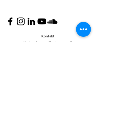
Kontakt
Mail:
nyteuropa@nyteuropa.dk
Adresse: Dronningensgade 68 3. sal,
1420 København
© Nyt Europa
Generelt
Vær med
Mød os
Nuværende projekter
Presse
Bliv medlem
English
Hold dig opdateret
Andet
Privatlivspolitik
Bank
CVR:
20920335