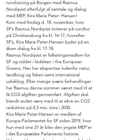
rundvisning på Borgen med Rasmus 
Nordqvist efterfulgt af samtale og dialog 
med MEP, Kira Marie Peter- Hansen!
Kom med fredag d. 18. november, hvor 
SF’s Rasmus Nordqvist inviterer på rundtur 
på Christiansborg fra kl. 16-17, hvorefter 
SF’s, Kira Marie Peter-Hansen byder på en 
åben dialog fra kl. 17-18.
Rasmus Nordqvist er folketingsmedlem for 
SF og sidder i ledelsen i the European 
Greens. Han har ekspertise indenfor natur, 
landbrug og fiskeri samt international 
udvikling. Efter mange svære forhandlinger 
har Rasmus denne sommer været med til at 
få CO2-afgiften gennemført. Afgiften skal 
blandt andet være med til at sikre en CO2 
reduktion på 4,3 mio. tons i 2030.
Kira Marie Peter-Hansen er medlem af 
Europa-Parlamentet for SF siden 2019, hvor 
hun med sine 21 år blev den yngste MEP’er 
i det Europæiske Parlaments historie. 