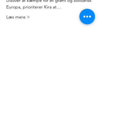
Udover at kæmpe for et grønt og solidarisk 
Europa, prioriterer Kira at…
Læs mere >
Kontakt
Mail:
nyteuropa@nyteuropa.dk
Adresse: Dronningensgade 68 3. sal,
1420 København
© Nyt Europa
Generelt
Vær med
Mød os
Nuværende projekter
Presse
Bliv medlem
English
Hold dig opdateret