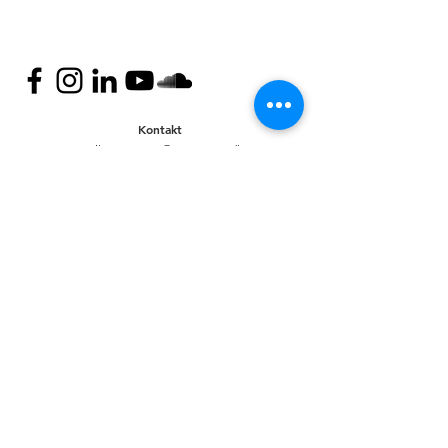
Kontakt
Mail:
nyteuropa@nyteuropa.dk
Adresse: Dronningensgade 68 3. sal,
1420 København
© Nyt Europa
Generelt
Vær med
Mød os
Nuværende projekter
Presse
Bliv medlem
English
Hold dig opdateret
Andet
Privatlivspolitik
Bank