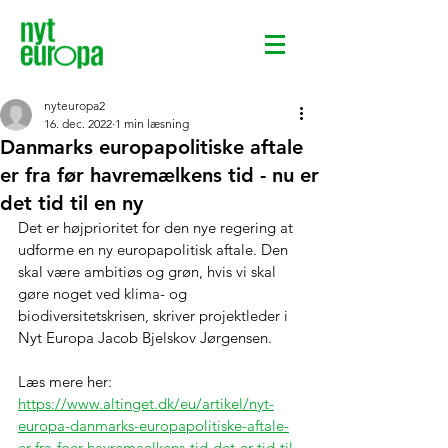
nyteuropa2
16. dec. 2022
1 min læsning
Danmarks europapolitiske aftale
er fra før havremælkens tid - nu er
det tid til en ny
Det er højprioritet for den nye regering at 
udforme en ny europapolitisk aftale. Den 
skal være ambitiøs og grøn, hvis vi skal 
gøre noget ved klima- og 
biodiversitetskrisen, skriver projektleder i 
Nyt Europa Jacob Bjelskov Jørgensen. 
Læs mere her: 
https://www.altinget.dk/eu/artikel/nyt-
europa-danmarks-europapolitiske-aftale-
er-fra-foer-havremaelkens-tid-det-er-tid-til-