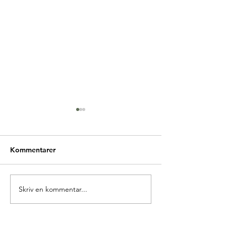
Kommentarer
Glædelig Grundlovsdag
Skriv en kommentar...
Ny forperson i 
Europa