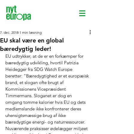
7. dec. 2018
1 min læsning
EU skal være en global
bæredygtig leder!
EU udtrykker, at de er en forkæmper for 
bæredygtig udvikling, hvortil Patrizia 
Heidegger fra SDG Watch Europe 
beretter: ”Bæredygtighed 
er
 et europæisk 
brand, et slogan ofte brugt af 
Kommissionens Vicepræsident 
Timmermans. Sloganet er dog en 
omgang tomme kalorier hvis EU og dets 
medlemslande ikke konfronterer deres 
uhensigtsmæssige brug af ikke 
bæredygtige energi- og naturressourcer. 
Nuværende praksisser ødelægger miljøet 