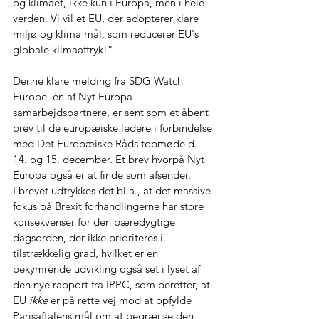
og klimaet, ikke kun i Europa, men i hele 
verden. Vi vil et EU, der adopterer klare 
miljø og klima mål, som reducerer EU's 
globale klimaaftryk!”
Denne klare melding fra SDG Watch 
Europe, én af Nyt Europa 
samarbejdspartnere, er sent som et åbent 
brev til de europæiske ledere i forbindelse 
med Det Europæiske Råds topmøde d. 
14. og 15. december. Et brev hvorpå Nyt 
Europa også er at finde som afsender.
I brevet udtrykkes det bl.a., at det massive 
fokus på Brexit forhandlingerne har store 
konsekvenser for den bæredygtige 
dagsorden, der ikke prioriteres i 
tilstrækkelig grad, hvilket er en 
bekymrende udvikling også set i lyset af 
den nye rapport fra IPPC, som beretter, at 
EU 
ikke
 er på rette vej mod at opfylde 
Parisaftalens mål om at begrænse den 