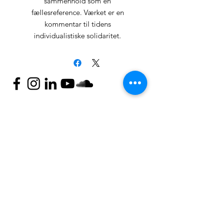
sammenhold som en
fællesreference. Værket er en
kommentar til tidens
individualistiske solidaritet.
Kontakt
Mail:
nyteuropa@nyteuropa.dk
Adresse: Dronningensgade 68 3. sal,
1420 København
© Nyt Europa
Generelt
Vær med
Mød os
Nuværende projekter
Presse
Bliv medlem
English
Hold dig opdateret
Andet