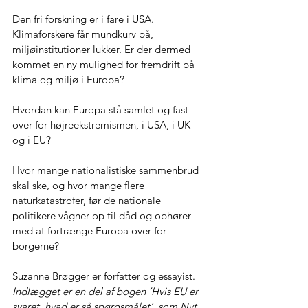
Den fri forskning er i fare i USA. 
Klimaforskere får mundkurv på, 
miljøinstitutioner lukker. Er der dermed 
kommet en ny mulighed for fremdrift på 
klima og miljø i Europa?
Hvordan kan Europa stå samlet og fast 
over for højreekstremismen, i USA, i UK 
og i EU?
Hvor mange nationalistiske sammenbrud 
skal ske, og hvor mange flere 
naturkatastrofer, før de nationale 
politikere vågner op til dåd og ophører 
med at fortrænge Europa over for 
borgerne?
Suzanne Brøgger er forfatter og essayist.
Indlægget er en del af bogen ’Hvis EU er 
svaret, hvad er så spørgsmålet’, som Nyt 