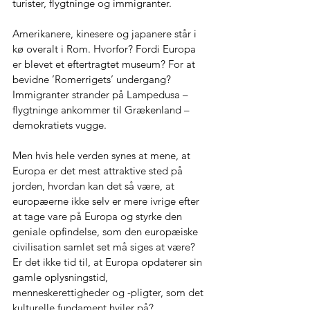
turister, flygtninge og immigranter.
Amerikanere, kinesere og japanere står i 
kø overalt i Rom. Hvorfor? Fordi Europa 
er blevet et eftertragtet museum? For at 
bevidne ’Romerrigets’ undergang? 
Immigranter strander på Lampedusa – 
flygtninge ankommer til Grækenland – 
demokratiets vugge.
Men hvis hele verden synes at mene, at 
Europa er det mest attraktive sted på 
jorden, hvordan kan det så være, at 
europæerne ikke selv er mere ivrige efter 
at tage vare på Europa og styrke den 
geniale opfindelse, som den europæiske 
civilisation samlet set må siges at være?
Er det ikke tid til, at Europa opdaterer sin 
gamle oplysningstid, 
menneskerettigheder og -pligter, som det 
kulturelle fundament hviler på?