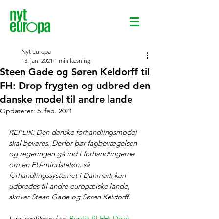
Nyt Europa
13. jan. 2021
1 min læsning
Steen Gade og Søren Keldorff til
FH: Drop frygten og udbred den
danske model til andre lande
Opdateret:
5. feb. 2021
REPLIK: Den danske forhandlingsmodel 
skal bevares. Derfor bør fagbevægelsen 
og regeringen gå ind i forhandlingerne 
om en EU-mindsteløn, så 
forhandlingssystemet i Danmark kan 
udbredes til andre europæiske lande, 
skriver Steen Gade og Søren Keldorff.
Læs replikken her: 
Replik til FH: Drop 