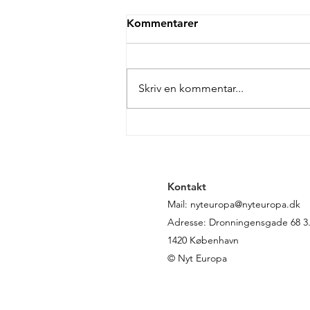
Kommentarer
Skriv en kommentar...
Kommissionens
minimumsløn: Nyttigt
redskab eller varm luft?
Kontakt
Mail:
nyteuropa@nyteuropa.dk
Adresse: Dronningensgade 68 3. 
1420 København
© Nyt Europa