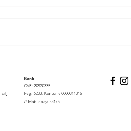
Den gode, den onde og den
grusomme: Tre modeller for
en EU-mindsteløn
Bank
CVR: 20920335
R
eg: 6233. Kontonr: 0000311316
sal,
//
Mobilepay: 88175