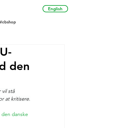
English
Webshop
EU-
od den
il stå 
 at kritisere.
 den danske 