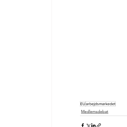
EU
arbejdsmarkedet
Medlemsdebat