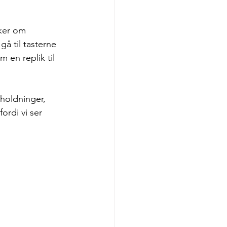
ker om 
å til tasterne 
 en replik til 
 holdninger, 
rdi vi ser 