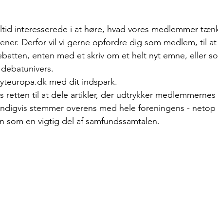
 altid interesserede i at høre, hvad vores medlemmer tæn
er. Derfor vil vi gerne opfordre dig som medlem, til at g
ebatten, enten med et skriv om et helt nyt emne, eller som
 debatunivers.
nyteuropa.dk med dit indspark.
 retten til at dele artikler, der udtrykker medlemmernes
digvis stemmer overens med hele foreningens - netop fo
n som en vigtig del af samfundssamtalen.