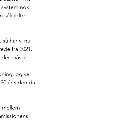
t system nok 
n såkaldte 
 så har vi nu - 
ede fra 2021. 
m der måske 
ning, og vel 
30 år siden da 
t mellem 
ommissionens 