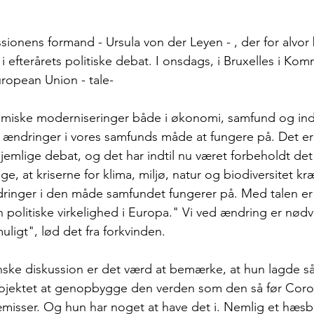
ionens formand - Ursula von der Leyen - , der for alvor 
i efterårets politiske debat. I onsdags, i Bruxelles i Ko
uropean Union - tale-
iske moderniseringer både i økonomi, samfund og indus
ændringer i vores samfunds måde at fungere på. Det er 
jemlige debat, og det har indtil nu været forbeholdt de
e, at kriserne for klima, miljø, natur og biodiversitet kræ
nger i den måde samfundet fungerer på. Med talen er 
n politiske virkelighed i Europa." Vi ved ændring er nødv
uligt", lød det fra forkvinden.  
danske diskussion er det værd at bemærke, at hun lagde 
projektet at genopbygge den verden som den så før Coro
æmisser. Og hun har noget at have det i. Nemlig et hæs