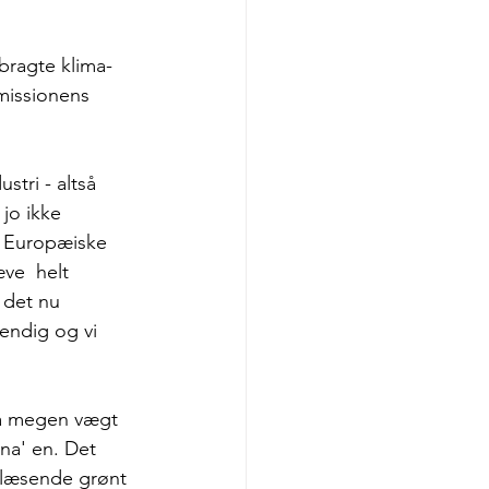
bragte klima- 
mmissionens 
tri - altså 
jo ikke 
t Europæiske 
ve  helt 
det nu 
endig og vi 
så megen vægt 
na' en. Det 
blæsende grønt 