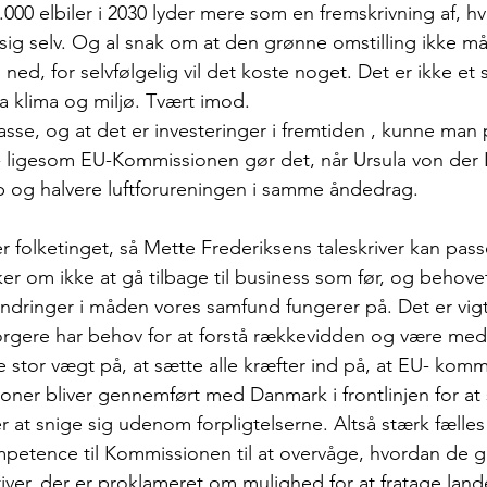
00 elbiler i 2030 lyder mere som en fremskrivning af, hva
 sig selv. Og al snak om at den grønne omstilling ikke m
 ned, for selvfølgelig vil det koste noget. Det er ikke e
a klima og miljø. Tvært imod. 
masse, og at det er investeringer i fremtiden , kunne man
- ligesom EU-Kommissionen gør det, når Ursula von der 
job og halvere luftforureningen i samme åndedrag.
 folketinget, så Mette Frederiksens taleskriver kan pas
r om ikke at gå tilbage til business som før, og behovet
ringer i måden vores samfund fungerer på. Det er vigti
borgere har behov for at forstå rækkevidden og være med 
stor vægt på, at sætte alle kræfter ind på, at EU- komm
oner bliver gennemført med Danmark i frontlinjen for at s
 at snige sig udenom forpligtelserne. Altså stærk fælles 
mpetence til Kommissionen til at overvåge, hvordan de 
iativer, der er proklameret om mulighed for at fratage lande