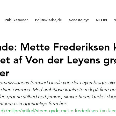
Publikationer
Politisk arbejde
Seneste nyt
NEON
de: Mette Frederiksen 
et af Von der Leyens g
er
issionens formand Ursula von der Leyen bragte alvor
rdnen i Europa. Med ambitiøse konkrete mål på flere om
l den grønne stilhed herhjemme, skriver Steen Gade i dage
ren i sin oprindelige form her: 
.dk/miljoe/artikel/steen-gade-mette-frederiksen-kan-lae