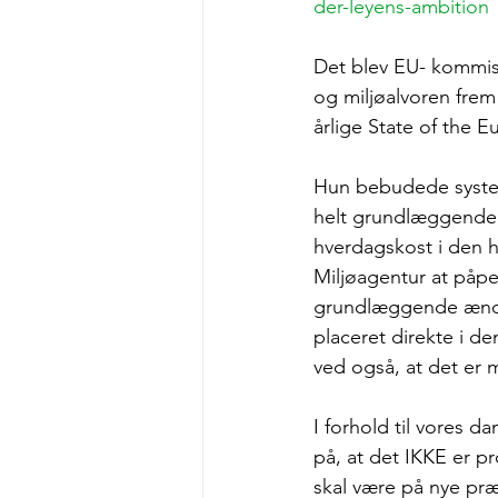
der-leyens-ambition
Det blev EU- kommiss
og miljøalvoren frem 
årlige State of the E
Hun bebudede system
helt grundlæggende 
hverdagskost i den h
Miljøagentur at påpeg
grundlæggende ændri
placeret direkte i de
ved også, at det er m
I forhold til vores 
på, at det IKKE er 
skal være på nye pr