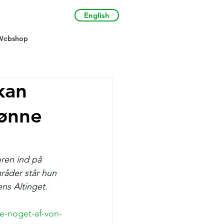
English
Webshop
kan
rønne
en ind på 
råder står hun 
ns Altinget. 
re-noget-af-von-