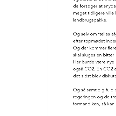
de forsøger at snyde
meget tidligere vil
landbrugspakke. 
Og selv om fælles afg
efter topmødet inden
Og der kommer flere
skal sluges en bitter 
Her burde være nye e
også CO2. En CO2 afg
det sidst blev diskute
Og så samtidig fuld 
regeringen og de tre 
formand kan, så kan v