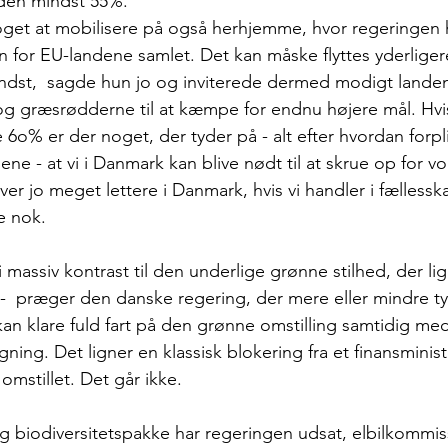
en mindst 55%. 
noget at mobilisere på også herhjemme, hvor regeringen 
 for EU-landene samlet. Det kan måske flyttes yderlige
ndst,  sagde hun jo og inviterede dermed modigt landen
g græsrødderne til at kæmpe for endnu højere mål. Hvis
 6o% er der noget, der tyder på - alt efter hvordan forpl
ne - at vi i Danmark kan blive nødt til at skrue op for v
iver jo meget lettere i Danmark, hvis vi handler i fælless
e nok. 
 massiv kontrast til den underlige grønne stilhed, der lige
t -  præger den danske regering, der mere eller mindre ty
e kan klare fuld fart på den grønne omstilling samtidig med
ng. Det ligner en klassisk blokering fra et finansminist
omstillet. Det går ikke.
g biodiversitetspakke har regeringen udsat, elbilkommis