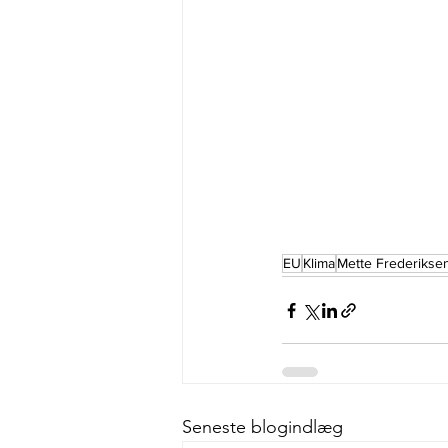
EU
Klima
Mette Frederikse
Seneste blogindlæg