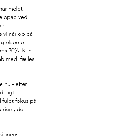
har meldt 
re opad ved 
e, 
 vi når op på 
igtelserne 
ores 70%. Kun 
kab med  fælles 
 nu - efter 
deligt 
 fuldt fokus på 
erium, der 
sionens 