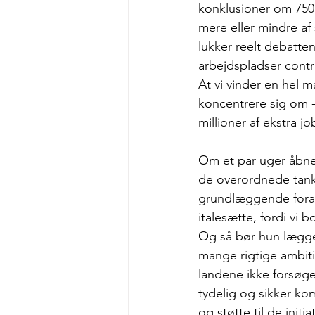
konklusioner om 750.0
mere eller mindre af
lukker reelt debatten
arbejdspladser contr
At vi vinder en hel 
koncentrere sig om 
millioner af ekstra 
Om et par uger åbner
de overordnede tanke
grundlæggende forand
italesætte, fordi vi 
Og så bør hun lægge 
mange rigtige ambiti
landene ikke forsøger
tydelig og sikker ko
og støtte til de init