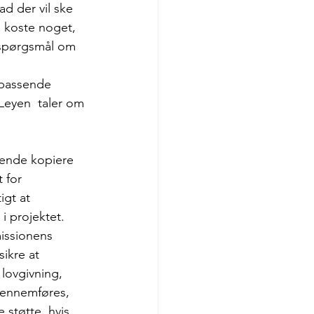
d der vil ske 
å koste noget, 
t spørgsmål om 
 passende 
Leyen  taler om 
sende kopiere 
 for 
gt at 
i projektet. 
issionens 
ikre at 
lovgivning, 
gennemføres, 
 støtte, hvis 