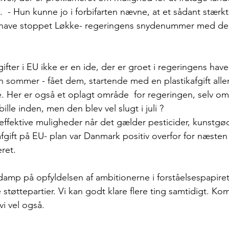
.  - Hun kunne jo i forbifarten nævne, at et sådant stærk
le have stoppet Løkke- regeringens snydenummer med de
ifter i EU ikke er en ide, der er groet i regeringens have,
 sommer - fået dem, startende med en plastikafgift aller
. Her er også et oplagt område  for regeringen, selv o
bille inden, men den blev vel slugt i juli ?
ffektive muligheder når det gælder pesticider, kunstgød
ift på EU- plan var Danmark positiv overfor for næsten 
ret.  
damp på opfyldelsen af ambitionerne i forståelsespapire
støttepartier. Vi kan godt klare flere ting samtidigt. K
i vel også. 