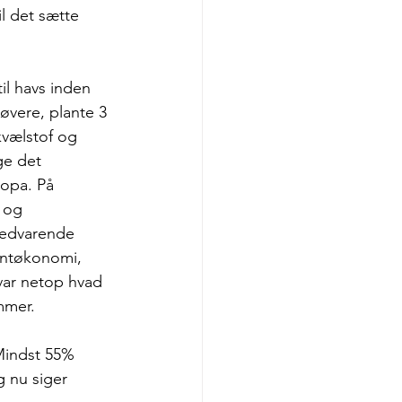
l det sætte 
il havs inden 
øvere, plante 3 
kvælstof og 
ge det 
ropa. På 
 og 
vedvarende 
rintøkonomi, 
var netop hvad 
mmer.
Mindst 55% 
g nu siger 