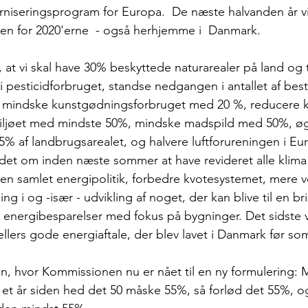
niseringsprogram for Europa.  De næste halvanden år vi
n for 2020'erne  - også herhjemme i  Danmark. 
 at vi skal have 30% beskyttede naturarealer på land og t
i pesticidforbruget, standse nedgangen i antallet af best
er, mindske kunstgødningsforbruget med 20 %, reducere 
dmiljøet med mindste 50%, mindske madspild med 50%, ø
25% af landbrugsarealet, og halvere luftforureningen i Eu
det om inden næste sommer at have revideret alle klima
 en samlet energipolitik, forbedre kvotesystemet, mere 
ing i og -især - udvikling af noget, der kan blive til en b
 energibesparelser med fokus på bygninger. Det sidste 
llers gode energiaftale, der blev lavet i Danmark før so
, hvor Kommissionen nu er nået til en ny formulering: 
r et år siden hed det 50 måske 55%, så forlød det 55%, o