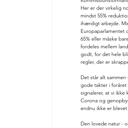
Kommissionsformand
Her er der virkelig 
mindst 55% reduktion
ihærdigt arbejde. Mi
Europaparlamentet o
65% eller måske bare
fordeles mellem lande
godt, for det hele bl
regler, der er skrapp
Det står alt sammen i
gode takter i foråre
signalerer, at vi ikk
Corona og genopbygni
endnu ikke er blevet 
Den lovede natur - o