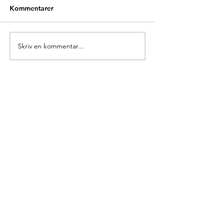
Kommentarer
Glædelig Grundlovsdag
Skriv en kommentar...
Ny forperson i 
Europa