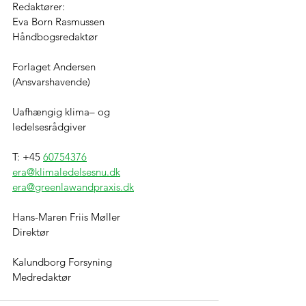
Redaktører:
Eva Born Rasmussen
Håndbogsredaktør
Forlaget Andersen
(Ansvarshavende)
Uafhængig klima– og
ledelsesrådgiver
T: +45 
60754376
era@klimaledelsesnu.dk
era@greenlawandpraxis.dk
Hans-Maren Friis Møller
Direktør
Kalundborg Forsyning
Medredaktør