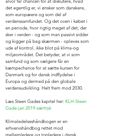
alvor får chancen for at diskutere, hvad 
det egentlig er, vi ønsker som danskere, 
som europæere og som del af 
verdenssamfundet. Og det oven i købet i 
en periode, hvor rigtig meget af det, der 
sker i verden - og som man passivt sidder 
og kigger på bag skærmen - opleves som 
ude af kontrol, ikke blot på klima-og 
miljøområdet. Det betyder, at vi som 
samfund og som vælgere får en 
kæmpechance for at sætte kursen for 
Danmark og for dansk indflydelse i 
Europa og dermed på den globale 
verdensudvikling. Helt frem mod 2030.
Læs Steen Gades kapitel her: 
KLH-Steen 
Gade-jan 2019-særtryk
Klimaledelseshåndbogen er en 
erhvervshåndbog rettet mod 
mellemledere og topledere i dansk 