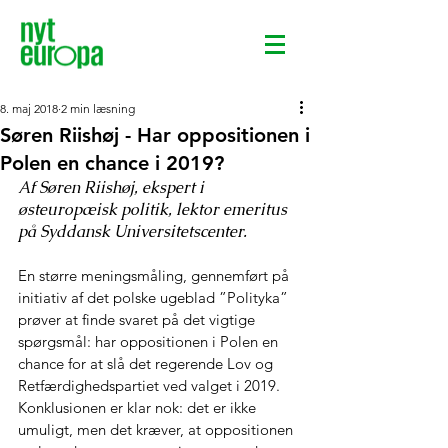
8. maj 2018
2 min læsning
Søren Riishøj - Har oppositionen i
Polen en chance i 2019?
Af Søren Riishøj, ekspert i 
østeuropæisk politik, lektor emeritus 
på Syddansk Universitetscenter.
En større meningsmåling, gennemført på 
initiativ af det polske ugeblad ”Polityka” 
prøver at finde svaret på det vigtige 
spørgsmål: har oppositionen i Polen en 
chance for at slå det regerende Lov og 
Retfærdighedspartiet ved valget i 2019. 
Konklusionen er klar nok: det er ikke 
umuligt, men det kræver, at oppositionen 