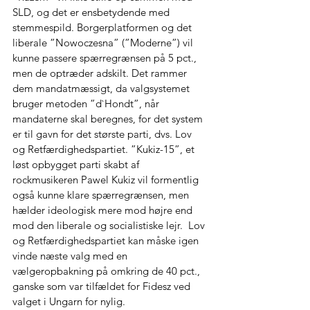
SLD, og det er ensbetydende med 
stemmespild. Borgerplatformen og det 
liberale ”Nowoczesna” (”Moderne”) vil 
kunne passere spærregrænsen på 5 pct., 
men de optræder adskilt. Det rammer 
dem mandatmæssigt, da valgsystemet 
bruger metoden ”d`Hondt”, når 
mandaterne skal beregnes, for det system 
er til gavn for det største parti, dvs. Lov 
og Retfærdighedspartiet. ”Kukiz-15”, et 
løst opbygget parti skabt af 
rockmusikeren Pawel Kukiz vil formentlig 
også kunne klare spærregrænsen, men 
hælder ideologisk mere mod højre end 
mod den liberale og socialistiske lejr.  Lov 
og Retfærdighedspartiet kan måske igen 
vinde næste valg med en 
vælgeropbakning på omkring de 40 pct., 
ganske som var tilfældet for Fidesz ved 
valget i Ungarn for nylig.