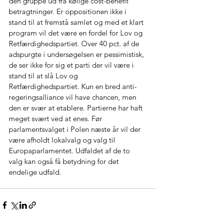
den gruppe ud fra kølige cost-benefit 
betragtninger. Er oppositionen ikke i 
stand til at fremstå samlet og med et klart 
program vil det være en fordel for Lov og 
Retfærdighedspartiet. Over 40 pct. af de 
adspurgte i undersøgelsen er pessimistisk, 
de ser ikke for sig et parti der vil være i 
stand til at slå Lov og 
Retfærdighedspartiet. Kun en bred anti-
regeringsalliance vil have chancen, men 
den er svær at etablere. Partierne har haft 
meget svært ved at enes. Før 
parlamentsvalget i Polen næste år vil der 
være afholdt lokalvalg og valg til 
Europaparlamentet. Udfaldet af de to 
valg kan også få betydning for det 
endelige udfald.