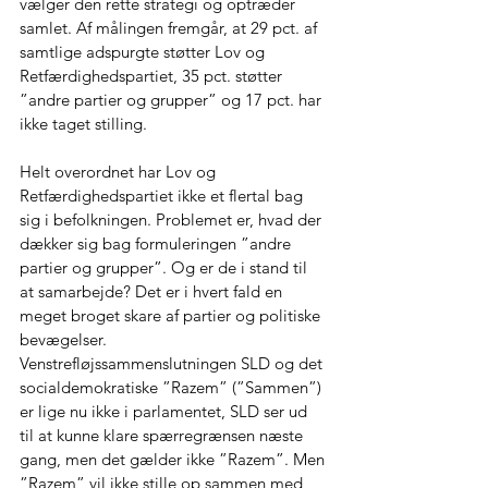
vælger den rette strategi og optræder 
samlet. Af målingen fremgår, at 29 pct. af 
samtlige adspurgte støtter Lov og 
Retfærdighedspartiet, 35 pct. støtter 
”andre partier og grupper” og 17 pct. har 
ikke taget stilling.
Helt overordnet har Lov og 
Retfærdighedspartiet ikke et flertal bag 
sig i befolkningen. Problemet er, hvad der 
dækker sig bag formuleringen ”andre 
partier og grupper”. Og er de i stand til 
at samarbejde? Det er i hvert fald en 
meget broget skare af partier og politiske 
bevægelser. 
Venstrefløjssammenslutningen SLD og det 
socialdemokratiske ”Razem” (”Sammen”) 
er lige nu ikke i parlamentet, SLD ser ud 
til at kunne klare spærregrænsen næste 
gang, men det gælder ikke ”Razem”. Men 
”Razem” vil ikke stille op sammen med 