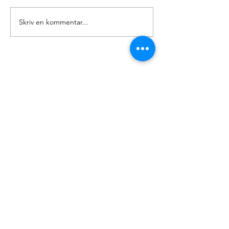
Glædelig Grundlovsdag
Skriv en kommentar...
Ny forperson i 
Europa