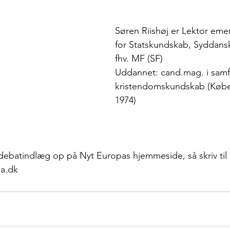
Søren Riishøj er Lektor emeri
for Statskundskab, Syddansk 
fhv. MF (SF)
Uddannet: cand.mag. i sam
kristendomskundskab (Købe
1974)
 debatindlæg op på Nyt Europas hjemmeside, så skriv til 
a.dk