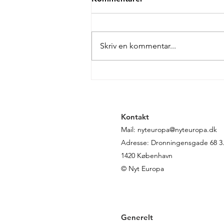
Skriv en kommentar...
Debatindlæg: Nu må
Danmark vælge EU fuldt til
Kontakt
Mail:
nyteuropa@nyteuropa.dk
Adresse: Dronningensgade 68 3. 
1420 København
© Nyt Europa
Generelt