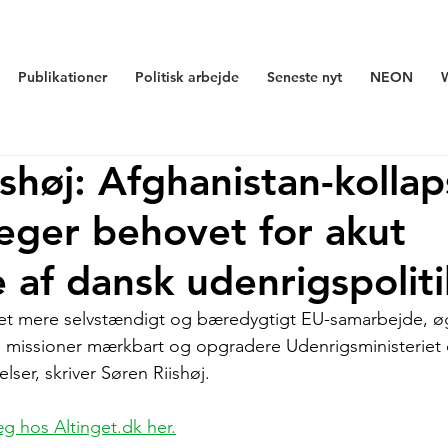
Publikationer
Politisk arbejde
Seneste nyt
NEON
ishøj: Afghanistan-kollap
eger behovet for akut
e af dansk udenrigspoliti
et mere selvstændigt og bæredygtigt EU-samarbejde, øge
 missioner mærkbart og opgradere Udenrigsministeriet 
elser, skriver Søren Riishøj.
g hos Altinget.dk her.