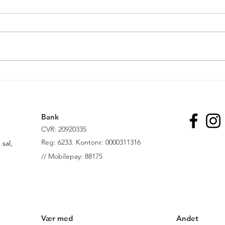
Cop28 ”Opfordring” til at
Grøn
”omstille sig væk fra fossile
Danm
brændsler i energisystemer”
lede
til f
Bank
CVR: 20920335
R
eg: 6233. Kontonr: 0000311316
sal,
//
Mobilepay: 88175
Vær med
Andet