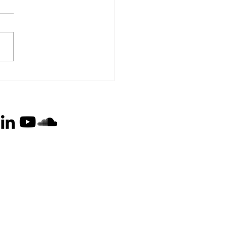
ne organisationer:
ark bør tage
rskab og stoppe udlån
ossile projekter