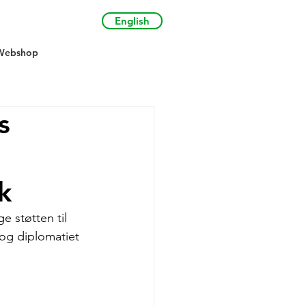
English
Webshop
s
k
 støtten til 
og diplomatiet 