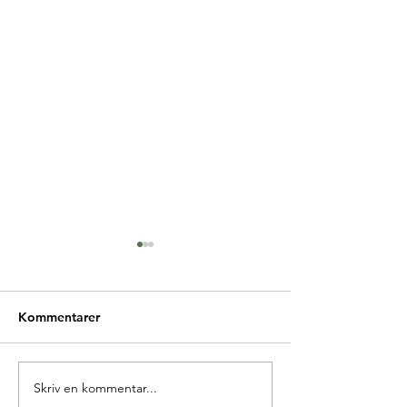
Kommentarer
Glædelig Grundlovsdag
Skriv en kommentar...
Ny forperson i 