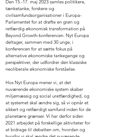
Den 15.-17. maj 2023 samles politikere, 
tænketanke, forskere og 
civilsamfundsorganisationer i Europa-
Parlamentet for at drøfte en grøn og 
retfærdig økonomisk transformation på 
Beyond Growth-konferencen. Nyt Europa 
deltager, sammen med 30 unge, i 
konferencen for at sætte fokus på 
alternative økonomiske tankegange og 
perspektiver, der udfordrer den klassiske 
neoliberale økonomiske forståelse.
Hos Nyt Europa mener vi, at det 
nuværende økonomiske system skaber 
miljømæssig og social uretfærdighed, og 
at systemet skal ændre sig, så vi opnår et 
sikkert og retfærdigt samfund inden for de 
planetære grænser. Vi har derfor siden 
2021 arbejdet på forskellige aktiviteter for 
at bidrage til debatten om, hvordan og 
hvorfor vi skal ændre det nuværende 