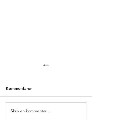
Kommentarer
Glædelig Grundlovsdag
Skriv en kommentar...
Ny forperson i 
Europa