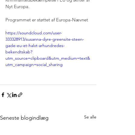
Nyt Europa.
Programmet er støttet af Europa-Nævnet
https://soundcloud.com/user-
333328913/susanna-dyre-greensite-steen-
gade-eu-et-halvt-arhundredes-
bekendtskab?
utm_source=clipboard&utm_medium=text&
utm_campaign=social_sharing
Se alle
Seneste blogindlæg