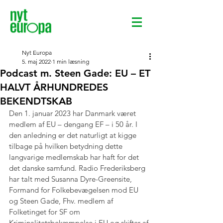
Nyt Europa
5. maj 2022
1 min læsning
Podcast m. Steen Gade: EU – ET
HALVT ÅRHUNDREDES
BEKENDTSKAB
Den 1. januar 2023 har Danmark været 
medlem af EU – dengang EF – i 50 år. I 
den anledning er det naturligt at kigge 
tilbage på hvilken betydning dette 
langvarige medlemskab har haft for det 
det danske samfund. Radio Frederiksberg 
har talt med Susanna Dyre-Greensite, 
Formand for Folkebevægelsen mod EU 
og Steen Gade, Fhv. medlem af 
Folketinget for SF om 
Kriminalitetsbekæmpelse i EU og skifter af 