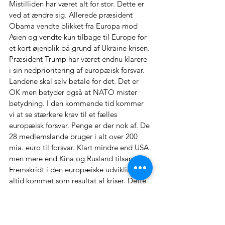
Mistilliden har været alt for stor. Dette er 
ved at ændre sig. Allerede præsident 
Obama vendte blikket fra Europa mod 
Asien og vendte kun tilbage til Europe for 
et kort øjenblik på grund af Ukraine krisen. 
Præsident Trump har været endnu klarere 
i sin nedprioritering af europæisk forsvar. 
Landene skal selv betale for det. Det er 
OK men betyder også at NATO mister 
betydning. I den kommende tid kommer 
vi at se stærkere krav til et fælles 
europæisk forsvar. Penge er der nok af. De 
28 medlemslande bruger i alt over 200 
mia. euro til forsvar. Klart mindre end USA 
men mere end Kina og Rusland tilsammen.
Fremskridt i den europæiske udvikling er 
altid kommet som resultat af kriser. Dette 
er Europas store mulighed også i dag. 
Truslerne er mange og langvarige. Både 
Brexit og den nye amerikanske 
administration understreger betydningen 