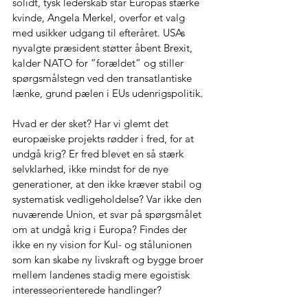
solidt, tysk lederskab står Europas stærke 
kvinde, Angela Merkel, overfor et valg 
med usikker udgang til efteråret. USAs 
nyvalgte præsident støtter åbent Brexit, 
kalder NATO for ”forældet” og stiller 
spørgsmålstegn ved den transatlantiske 
lænke, grund pælen i EUs udenrigspolitik.
Hvad er der sket? Har vi glemt det 
europæiske projekts rødder i fred, for at 
undgå krig? Er fred blevet en så stærk 
selvklarhed, ikke mindst for de nye 
generationer, at den ikke kræver stabil og 
systematisk vedligeholdelse? Var ikke den 
nuværende Union, et svar på spørgsmålet 
om at undgå krig i Europa? Findes der 
ikke en ny vision for Kul- og stålunionen 
som kan skabe ny livskraft og bygge broer 
mellem landenes stadig mere egoistisk 
interesseorienterede handlinger?