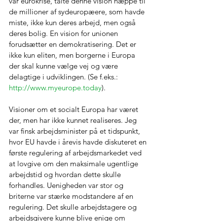
var eurokrise, talte denne vision næppe til 
de millioner af sydeuropæere, som havde 
miste, ikke kun deres arbejd, men også 
deres bolig. En vision for unionen 
forudsætter en demokratisering. Det er 
ikke kun eliten, men borgerne i Europa 
der skal kunne vælge vej og være 
delagtige i udviklingen. (Se f.eks.: 
http://www.myeurope.today
).
Visioner om et socialt Europa har været 
der, men har ikke kunnet realiseres. Jeg 
var finsk arbejdsminister på et tidspunkt, 
hvor EU havde i årevis havde diskuteret en 
første regulering af arbejdsmarkedet ved 
at lovgive om den maksimale ugentlige 
arbejdstid og hvordan dette skulle 
forhandles. Uenigheden var stor og 
briterne var stærke modstandere af en 
regulering. Det skulle arbejdstagere og 
arbejdsgivere kunne blive enige om 