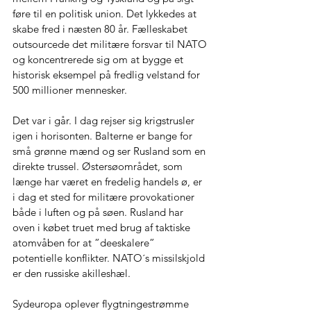
føre til en politisk union. Det lykkedes at 
skabe fred i næsten 80 år. Fælleskabet 
outsourcede det militære forsvar til NATO 
og koncentrerede sig om at bygge et 
historisk eksempel på fredlig velstand for 
500 millioner mennesker.
Det var i går. I dag rejser sig krigstrusler 
igen i horisonten. Balterne er bange for 
små grønne mænd og ser Rusland som en 
direkte trussel. Østersøområdet, som 
længe har været en fredelig handels ø, er 
i dag et sted for militære provokationer 
både i luften og på søen. Rusland har 
oven i købet truet med brug af taktiske 
atomvåben for at ”deeskalere” 
potentielle konflikter. NATO´s missilskjold 
er den russiske akilleshæl.
Sydeuropa oplever flygtningestrømme 