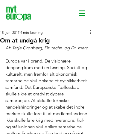
15. jun. 2017
4 min læsning
Om at undgå krig
Af: Tarja Cronberg, Dr. techn. og Dr. merc.
Europa var i brand. De visionære 
dengang kom med en løsning. Socialt og 
kulturelt, men fremfor alt økonomisk 
samarbejde skulle skabe et nyt sikkerheds 
samfund. Det Europæiske Fællesskab 
skulle sikre et gradvist dybere 
samarbejde. At afskaffe tekniske 
handelshindringer og at skabe det indre 
marked skulle føre til at medlemslandene 
ikke skulle føre krig med hverandre. Kul- 
og stålunionen skulle sikre samarbejde 
mellem Frankrig og Tyskland og på sigt 