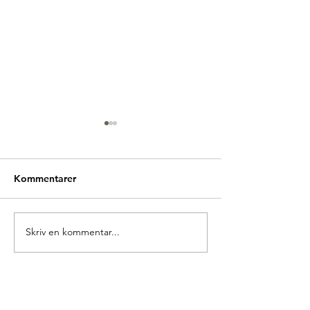
Kommentarer
Glædelig Grundlovsdag
Skriv en kommentar...
Ny forperson i 
Europa