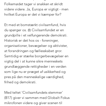
Folkemødet tager vi snakken et skridt 
videre videre. Ja, Europa er vigtigt - men 
hvilket Europa er det vi kæmper for? 
Et med et bomstærkt civilsamfund, hvis 
du spørger os. ⚖️ Civilsamfundet er en 
grundpille i et velfungerende demokrati. 
Historisk er det hos os - foreninger, 
organisationer, bevægelser og aktivister, 
at forandringen og fællesskabet gror. 
Samtidig er stærke borgerbevægelser en 
vigtig del i at kunne sikre menneskets 
grundlæggende rettigheder i en verden 
som lige nu er præget af usikkerhed og 
pres på den menneskelige værdighed, 
frihed og demokrati. 
Med teltet 'Civilsamfundets stemmer' 
(B17) giver vi sammen med Globalt Fokus 
mikrofonen videre og giver scenen til 