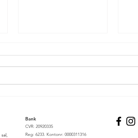
Glædelig Grundlovsdag
Ny f
Bank
CVR: 20920335
R
eg: 6233. Kontonr: 0000311316
sal,