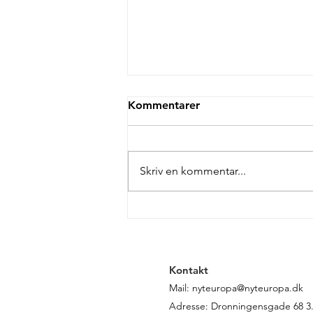
Kommentarer
Skriv en kommentar...
Danmark slipper ikke for
kritik i EU’s nye
retsstatsrapport
Kontakt
Mail:
nyteuropa@nyteuropa.dk
Adresse: Dronningensgade 68 3. 