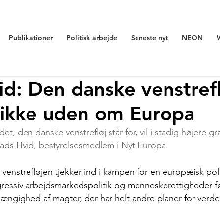
Publikationer
Politisk arbejde
Seneste nyt
NEON
d: Den danske venstrefl
ikke uden om Europa
et, den danske venstrefløj står for, vil i stadig højere gr
ads Hvid, bestyrelsesmedlem i Nyt Europa. 
t venstrefløjen tjekker ind i kampen for en europæisk pol
gressiv arbejdsmarkedspolitik og menneskerettigheder fø
hængighed af magter, der har helt andre planer for verd