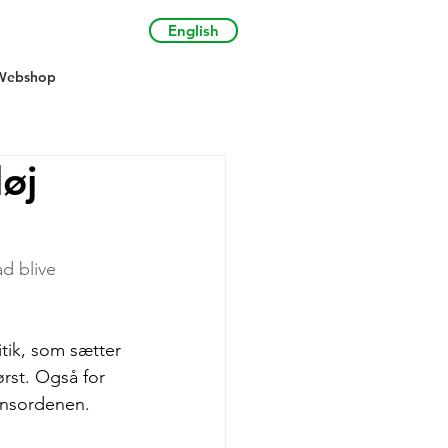
English
Webshop
øj
ad blive 
itik, som sætter 
rst. Også for 
ensordenen.