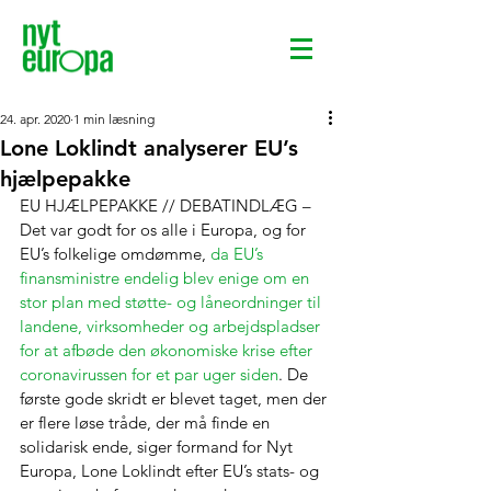
24. apr. 2020
1 min læsning
Lone Loklindt analyserer EU’s
hjælpepakke
EU HJÆLPEPAKKE // DEBATINDLÆG – 
Det var godt for os alle i Europa, og for 
EU’s folkelige omdømme,
da EU’s 
finansministre endelig blev enige om en 
stor plan med støtte- og låneordninger til 
landene, virksomheder og arbejdspladser 
for at afbøde den økonomiske krise efter 
coronavirussen for et par uger siden
. De 
første gode skridt er blevet taget, men der 
er flere løse tråde, der må finde en 
solidarisk ende, siger formand for Nyt 
Europa, Lone Loklindt efter EU’s stats- og 