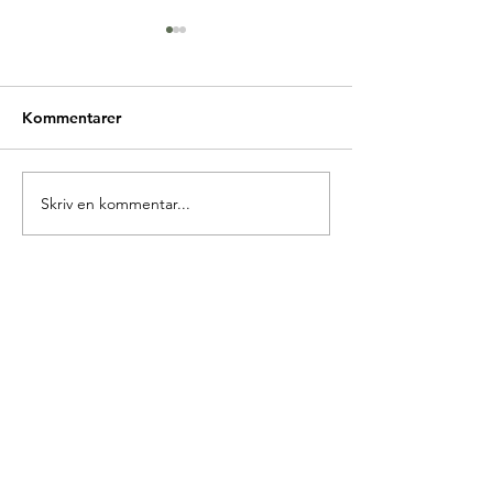
Kommentarer
Glædelig Grundlovsdag
Skriv en kommentar...
Ny forperson i 
Europa