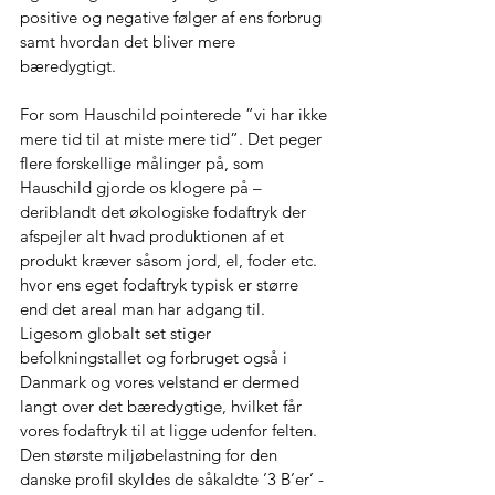
positive og negative følger af ens forbrug 
samt hvordan det bliver mere 
bæredygtigt.
For som Hauschild pointerede ”vi har ikke 
mere tid til at miste mere tid”. Det peger 
flere forskellige målinger på, som 
Hauschild gjorde os klogere på – 
deriblandt det økologiske fodaftryk der 
afspejler alt hvad produktionen af et 
produkt kræver såsom jord, el, foder etc. 
hvor ens eget fodaftryk typisk er større 
end det areal man har adgang til. 
Ligesom globalt set stiger 
befolkningstallet og forbruget også i 
Danmark og vores velstand er dermed 
langt over det bæredygtige, hvilket får 
vores fodaftryk til at ligge udenfor felten. 
Den største miljøbelastning for den 
danske profil skyldes de såkaldte ’3 B’er’ - 