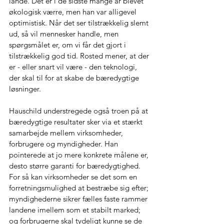
lande. Det er i de sidste mange år blevet 
økologisk værre, men han var alligevel 
optimistisk. Når det ser tilstrækkelig slemt 
ud, så vil mennesker handle, men 
spørgsmålet er, om vi får det gjort i 
tilstrækkelig god tid. Rosted mener, at der 
er - eller snart vil være - den teknologi, 
der skal til for at skabe de bæredygtige 
løsninger.
Hauschild understregede også troen på at 
bæredygtige resultater sker via et stærkt 
samarbejde mellem virksomheder, 
forbrugere og myndigheder. Han 
pointerede at jo mere konkrete målene er, 
desto større garanti for bæredygtighed. 
For så kan virksomheder se det som en 
forretningsmulighed at bestræbe sig efter; 
myndighederne sikrer fælles faste rammer 
landene imellem som et stabilt marked; 
og forbrugerne skal tydeligt kunne se de 