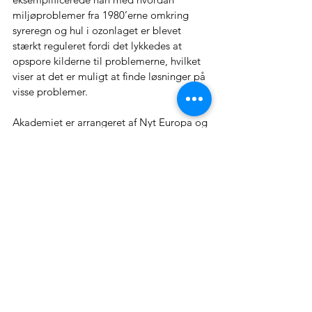
miljøproblemer fra 1980’erne omkring 
syreregn og hul i ozonlaget er blevet 
stærkt reguleret fordi det lykkedes at 
opspore kilderne til problemerne, hvilket 
viser at det er muligt at finde løsninger på 
visse problemer.
Akademiet er arrangeret af Nyt Europa og 
FN Forbundet og fortsætter de næste 3 
mandage. Næste session afholdes 
mandag d. 21. november kl. 17.00 i det 
Europæiske Miljøagentur på Kongens 
Nytorv 6. Session 5 fokuserer på Grøn 
Omstilling og vil foregå på engelsk.
Referatet er skrevet af Ditte Ingemann 
Hansen 