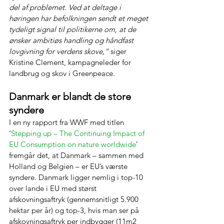
del af problemet. Ved at deltage i 
høringen har befolkningen sendt et meget 
tydeligt signal til politikerne om, at de 
ønsker ambitiøs handling og håndfast 
lovgivning for verdens skove,”
 siger 
Kristine Clement, kampagneleder for 
landbrug og skov i Greenpeace.
Danmark er blandt de store 
syndere
I en ny rapport fra WWF med titlen 
‘
Stepping up – The Continuing Impact of 
EU Consumption on nature worldwide
’ 
fremgår det, at Danmark – sammen med 
Holland og Belgien – er EU’s værste 
syndere. Danmark ligger nemlig i top-10 
over lande i EU med størst 
afskovningsaftryk (gennemsnitligt 5.900 
hektar per år) og top-3, hvis man ser på 
afskovningsaftryk per indbygger (11m2 