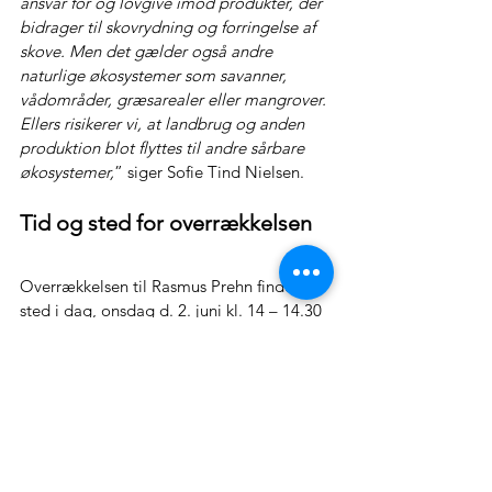
ansvar for og lovgive imod produkter, der 
bidrager til skovrydning og forringelse af 
skove. Men det gælder også andre 
naturlige økosystemer som savanner, 
vådområder, græsarealer eller mangrover. 
Ellers risikerer vi, at landbrug og anden 
produktion blot flyttes til andre sårbare 
økosystemer,
” siger Sofie Tind Nielsen.
Tid og sted for overrækkelsen
Overrækkelsen til Rasmus Prehn finder 
sted i dag, onsdag d. 2. juni kl. 14 – 14.30 
ved stentrappen foran Christiansborg, 
hvor ministeren får præsenteret 
underskrifterne fra WWF 
Verdensnaturfonden, Greenpeace, Nyt 
Europa og Dansk Ornitologisk Forening. 
Der vil i forbindelse med overrækkelsen 
være mulighed for, at pressen kan stille 