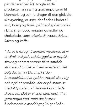
per dansker per år). Nogle af de 
produkter, vi i særlig grad importerer til 
Danmark, og som bidrager til den globale 
skovrydning, er 
soja
, der findes i foder til 
svin, kvæg og høns, 
palmeolie
, der findes 
i bl.a. shampoo, rengøringsmidler og 
chokolade, samt 
oksekød
, 
træprodukter
, 
kakao
 og 
kaffe
.
”Vores forbrug i Danmark medfører, at vi 
er direkte skyld i ødelæggelse af tropisk 
skov og natur svarende til et område 
større end Gribskov hvert eneste år. Det 
betyder, at vi i Danmark siden 
årtusindskiftet har ryddet tropisk skov og 
natur på et område, der er på størrelse 
med 20 procent af Danmarks samlede 
skovareal. Det er vi som land nødt til at 
gøre noget ved, men det kræver 
fundamentale ændringer,”
 siger Sofie 