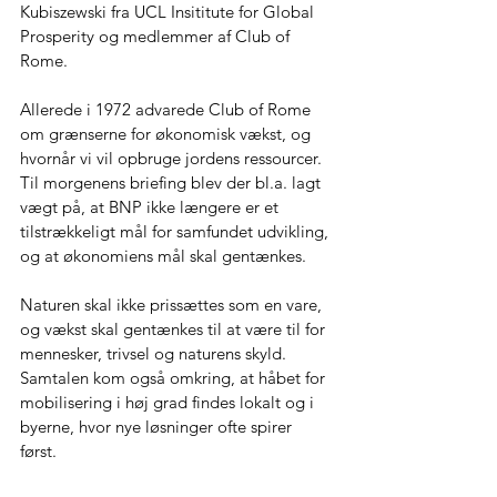
Kubiszewski fra UCL Insititute for Global 
Prosperity og medlemmer af Club of 
Rome. 
Allerede i 1972 advarede Club of Rome 
om grænserne for økonomisk vækst, og 
hvornår vi vil opbruge jordens ressourcer. 
Til morgenens briefing blev der bl.a. lagt 
vægt på, at BNP ikke længere er et 
tilstrækkeligt mål for samfundet udvikling, 
og at økonomiens mål skal gentænkes.  
Naturen skal ikke prissættes som en vare, 
og vækst skal gentænkes til at være til for 
mennesker, trivsel og naturens skyld. 
Samtalen kom også omkring, at håbet for 
mobilisering i høj grad findes lokalt og i 
byerne, hvor nye løsninger ofte spirer 
først.  