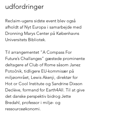
udfordringer 
Reclaim-ugens sidste event blev også 
afholdt af Nyt Europa i samarbejde med 
Dronning Marys Center på Københavns 
Universitets Bibliotek.  
Til arrangementet “A Compass For 
Future’s Challanges” gæstede prominente 
deltagere af Club of Rome såsom 
Janez 
Potočnik, tidligere EU-kommisær på 
miljøområet, Lewis Akenji, direktør for 
Hot or Cool Institute og Sandrine Dixson 
Declève, formand for Earth4All. Til at give 
det danske perspektiv bidrog Jette 
Bredahl, professor i miljø- og 
ressourceøkonomi. 