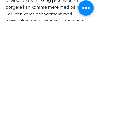
påvirke de led i EU og processer, så 
borgere kan komme mere med på råd. 
Foruden vores engagement med 
trivselsøkonomi i Danmark, arbejder vi 
(blandt andet) med: 
At få trivselsøkonomiske principper 
ind på erhvervsskolerne og skabe en 
meningsfuld agens for de sektorer, 
som skal drive omstillingen i 
fremtiden. Fundet gennem CISU, 
sammen med Oxfam Danmark.
At arbejde for demokratisering af 
økonomien gennem europæiske 
klimaborgerting via projektet 
#Cit4Climate
 sammen med 
Democracy International.
At sikre at økonomisk 
systemforandring er en stor del af 
vores arbejde med vores europæiske 
grønne netværk, heriblandt EEB og 