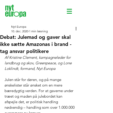
Nyt Europa
10. dec. 2020
1 min læsning
Debat: Julemad og gaver skal
ikke sætte Amazonas i brand -
tag ansvar politikere
Af 
Kristine Clement, kampagneleder for 
landbrug og skov, Greenpeace, 
og 
Lone 
Loklindt, formand, Nyt Europa
Julen står for døren, og på mange 
ønskelister står ønsket om en mere 
bæredygtig verden. For at gaverne under 
træet og maden på julebordet kan 
afspejle det, er politisk handling 
nødvendig – handling som over 1.000.000 
europæere nu kræver.