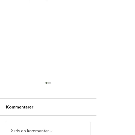
Kommentarer
Glædelig Grundlovsdag
Skriv en kommentar...
Ny forperson i 