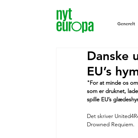
Generelt
Danske 
EU’s hy
"For at minde os om 
som er druknet, lad
spille EU’s glædes
Det skriver United4
Drowned Requiem
. 