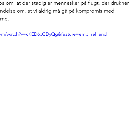
om, at der stadig er mennesker på flugt, der drukner på
indelse om, at vi aldrig må gå på kompromis med 
rne. 
.com/watch?v=cKED6cGDyQg&feature=emb_rel_end