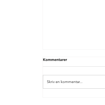
Kommentarer
Skriv en kommentar...
Danmark slipper ikke for
kritik i EU’s nye