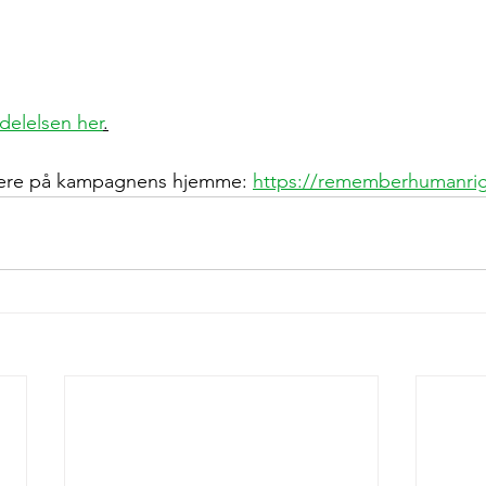
elelsen her
.
ere på kampagnens hjemme: 
https://rememberhumanrig