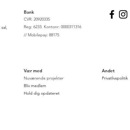
Bank
CVR: 20920335
R
eg: 6233. Kontonr: 0000311316
sal,
//
Mobilepay: 88175
Vær med
Andet
Nuværende projekter
Privatlivspolitik
Bliv medlem
Hold dig opdateret