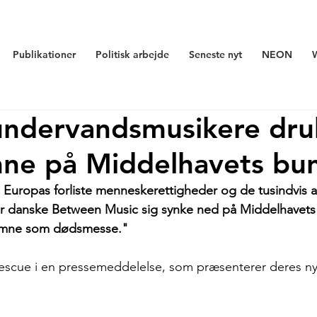
Publikationer
Politisk arbejde
Seneste nyt
NEON
undervandsmusikere dru
mne på Middelhavets bu
Europas forliste menneskerettigheder og de tusindvis af
er danske Between Music sig synke ned på Middelhavets 
hymne som dødsmesse." 
Rescue i en pressemeddelelse, som præsenterer deres n