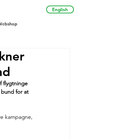
English
Webshop
kner
nd
 flygtninge 
bund for at 
ye kampagne, 