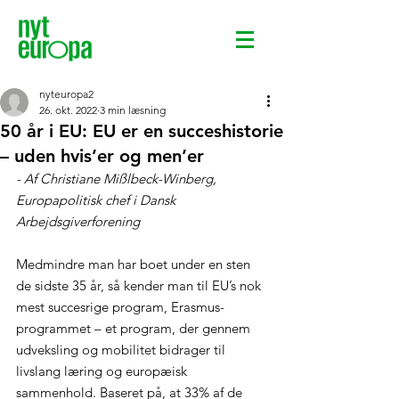
nyteuropa2
26. okt. 2022
3 min læsning
50 år i EU: EU er en succeshistorie
– uden hvis’er og men’er
- Af Christiane 
Mißlbeck-Winberg, 
Europapolitisk chef i Dansk 
Arbejdsgiverforening
Medmindre man har boet under en sten 
de sidste 35 år, så kender man til EU’s nok 
mest succesrige program, Erasmus-
programmet – et program, der gennem 
udveksling og mobilitet bidrager til 
livslang læring og europæisk 
sammenhold. Baseret på, at 33% af de 