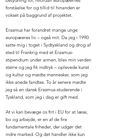
betydning for, hvordan europæernes 
forståelse for og tillid til hinanden er 
vokset på baggrund af projektet.
Erasmus har forandret mange unge 
europæeres liv – også mit. Da jeg i 1990 
satte mig i toget i Sydtyskland og drog af 
sted til Frankrig med et Erasmus-
stipendium under armen, blev min verden 
større og jeg fik indtryk – oplevede kunst 
og kultur og mødte mennesker, som jeg 
ikke anede fandtes. To år senere mødte 
jeg så en dansk Erasmus-studerende i 
Tyskland, som jeg i dag er gift med.
At vi kan bevæge os frit i EU for at læse, 
bo og arbejde, er en af de fire 
fundamentale friheder, der udgør det 
indre marked. Og det handler ikke kun 