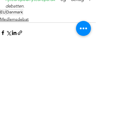
debatten.
EU
Danmark
Medlemsdebat
Se alle
Seneste blogindlæg