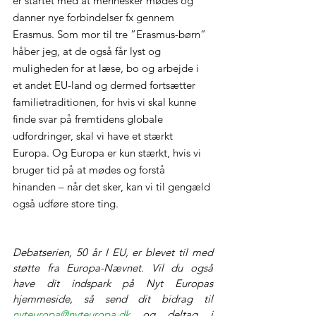
er startet med at mennesker mødes og 
danner nye forbindelser fx gennem 
Erasmus. Som mor til tre ”Erasmus-børn” 
håber jeg, at de også får lyst og 
muligheden for at læse, bo og arbejde i 
et andet EU-land og dermed fortsætter 
familietraditionen, for hvis vi skal kunne 
finde svar på fremtidens globale 
udfordringer, skal vi have et stærkt 
Europa. Og Europa er kun stærkt, hvis vi 
bruger tid på at mødes og forstå 
hinanden – når det sker, kan vi til gengæld 
også udføre store ting.
Debatserien, 50 år I EU, er blevet til med 
støtte fra Europa-Nævnet. Vil du også 
have dit indspark på Nyt Europas 
hjemmeside, så send dit bidrag til 
nyteuropa@nyteuropa.dk
 og deltag i 