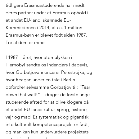
tidligere Erasmusstuderende har mødt 
deres partner under et Erasmus-ophold i 
et andet EU-land, skønnede EU-
Kommissionen i 2014, at ca. 1 million 
Erasmus-børn er blevet født siden 1987. 
Tre af dem er mine.
I 1987 – året, hvor atomulykken i 
Tjernobyl sendte os indendørs i dagevis, 
hvor Gorbatjovannoncerer Perestrojka, og 
hvor Reagan under en tale i Berlin 
opfordrer selvsamme Gorbatjov til: ”Tear 
down that wall!” – drager de første unge 
studerende afsted for at blive klogere på 
et andet EU-lands kultur, sprog, historie, 
vejr og mad. Et systematisk og gigantisk 
interkulturelt kompetenceprojekt er født, 
og man kan kun undervurdere projektets 