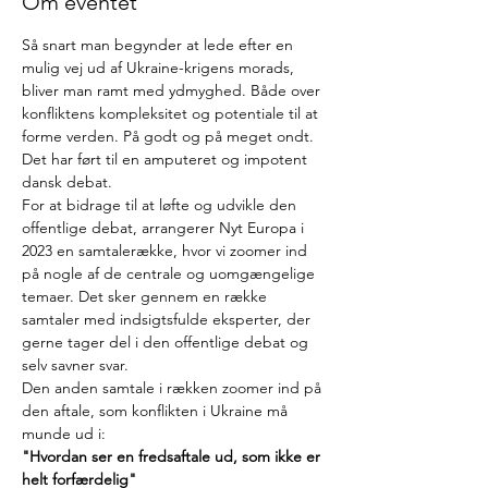
Om eventet
Så snart man begynder at lede efter en 
mulig vej ud af Ukraine-krigens morads, 
bliver man ramt med ydmyghed. Både over 
konfliktens kompleksitet og potentiale til at 
forme verden. På godt og på meget ondt. 
Det har ført til en amputeret og impotent 
dansk debat.
For at bidrage til at løfte og udvikle den 
offentlige debat, arrangerer Nyt Europa i 
2023 en samtalerække, hvor vi zoomer ind 
på nogle af de centrale og uomgængelige 
temaer. Det sker gennem en række 
samtaler med indsigtsfulde eksperter, der 
gerne tager del i den offentlige debat og 
selv savner svar.
Den anden samtale i rækken zoomer ind på 
den aftale, som konflikten i Ukraine må 
munde ud i:
"Hvordan ser en fredsaftale ud, som ikke er 
helt forfærdelig"