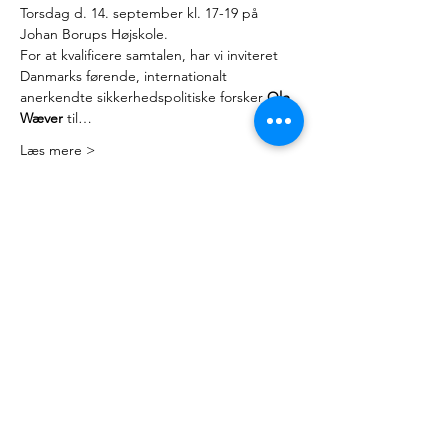
Torsdag d. 14. september kl. 17-19 på 
Johan Borups Højskole.
For at kvalificere samtalen, har vi inviteret 
Danmarks førende, internationalt 
anerkendte sikkerhedspolitiske forsker 
Ole 
Wæver
 til…
Læs mere >
Kontakt
Mail:
nyteuropa@nyteuropa.dk
Adresse: Dronningensgade 68 3. sal,
1420 København
© Nyt Europa